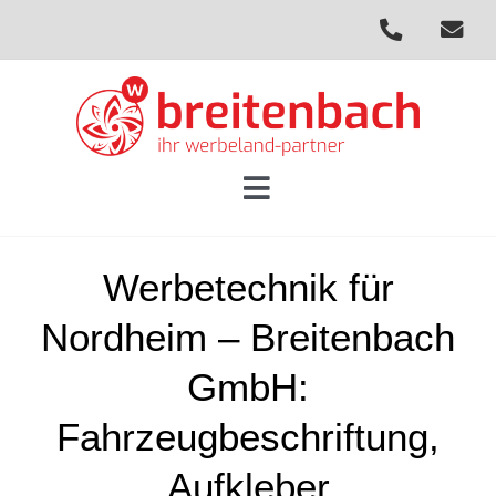
Skip
to
content
Toggle
Navigation
Home
Werbetechnik für
Partner-Profil
Nordheim – Breitenbach
Werbetechnik
GmbH:
Referenzen
Fahrzeugbeschriftung,
Kontakt
Aufkleber