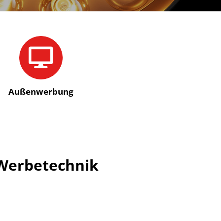
Außen­werbung
 Werbetechnik