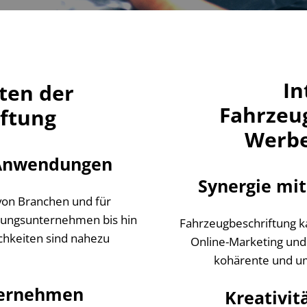
In
ten der
Fahrzeug
ftung
Werbe
 Anwendungen
Synergie mi
 von Branchen und für
stungsunternehmen bis hin
Fahrzeugbeschriftung k
chkeiten sind nahezu
Online-Marketing und
kohärente und um
nternehmen
Kreativit